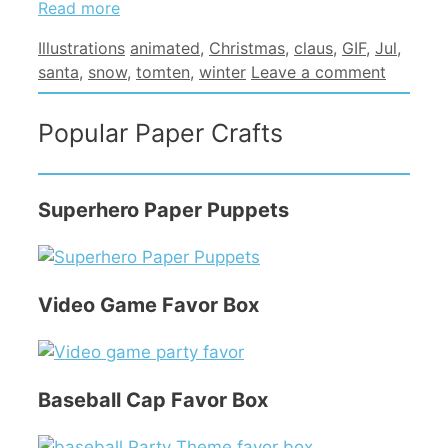
Read more
Categories
Tags
Illustrations
animated
,
Christmas
,
claus
,
GIF
,
Jul
,
santa
,
snow
,
tomten
,
winter
Leave a comment
Popular Paper Crafts
Superhero Paper Puppets
Video Game Favor Box
Baseball Cap Favor Box